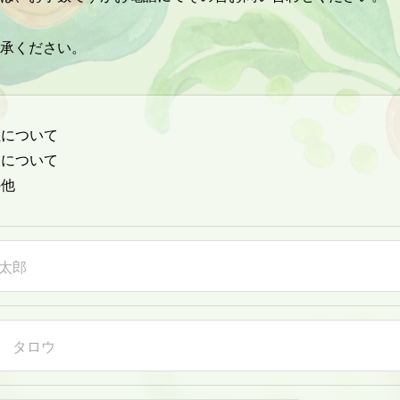
承ください。
社について
用について
の他
太郎
 タロウ