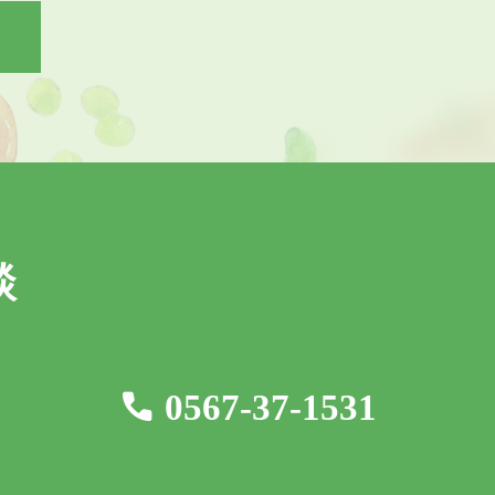
人の個⼈情報を取得し、取得した情報を利用させていただきま
する場合には、事前に適切な⽅法でご本人からの同意を得るも
および、選考結果の連絡。
情報を分析し、ユーザーに適した新商品・サービスをお知らせ
ンペーン情報などをメール送付によるご案内。
ビスのメンテナンスなど、必要に応じたご連絡をするため。
の特定、その他不正不当な目的でサービスを利用したユーザー
談
について合理性が認められる場合に限って変更するものとしま
際は、変更後の目的について当社所定の方法によってユーザーに
0567-37-1531
次に掲げる場合を除き、ご本人の同意がない限り、第三者に対