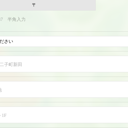
〒
037 半角入力
二子町新田
地
 1F