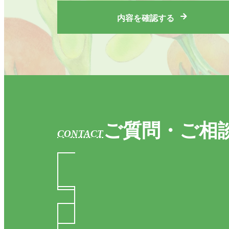
当社は、以下の目的に必要な範囲で、ご本
以下の⽬的の範囲を超えて個⼈情報を利⽤
内容を確認する
お問い合わせへの対応。
求人採用における面接の日時
取得した閲覧・購買履歴等の
スの新機能や更新情報、キャ
ユーザーが利用しているサー
利用規約に違反したユーザー
ご質問・ご相
CONTACT
個人情報の利用目的は、変更前後の関連性
個人情報の利用目的について変更を行った
るものとします。
第３条（個人情報の管理と保護）
個人情報の管理は、厳重に行うこととし、
せん。