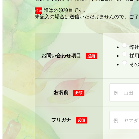
印は必須項目です。
必須
未記入の場合は送信いただけませんので、ご了
弊
お問い合わせ項目
採
そ
お名前
例：山田 
フリガナ
例：ヤマダ