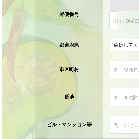
郵便番号
例：496-8
都道府県
市区町村
例：愛西市
番地
例：303番
ビル・マンション等
例：○○ビル